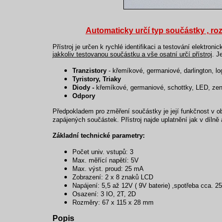
Automaticky určí typ součástky , roz
Přístroj je určen k rychlé identifikaci a testování elektro
jakkoliv testovanou součástku a vše osatní určí přístroj
. J
Tranzistory
- křemíkové, germaniové, darlington, log
Tyristory, Triaky
Diody -
křemíkové, germaniové, schottky, LED, ze
Odpory
Předpokladem pro změření součástky je její funkčnost v o
zapájených součástek.
Přístroj najde uplatnění jak v dílně
Základní technické parametry:
Počet univ. vstupů: 3
Max. měřící napětí: 5V
Max. výst. proud: 25 mA
Zobrazení: 2 x 8 znaků LCD
Napájení: 5,5 až 12V ( 9V baterie) ,spotřeba cca. 2
Osazení: 3 IO, 2T, 2D
Rozměry: 67 x 115 x 28 mm
Popis