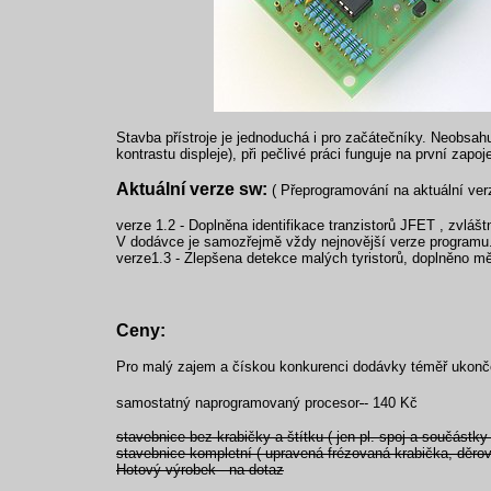
Stavba přístroje je jednoduchá i pro začátečníky. Neobsahu
kontrastu displeje), při pečlivé práci funguje na první zapoj
Aktuální verze sw:
( Přeprogramování na aktuální ver
verze 1.2 - Doplněna identifikace tranzistorů JFET , zvláš
V dodávce je samozřejmě vždy nejnovější verze programu
verze1.3 - Zlepšena detekce malých tyristorů, doplněno mě
Ceny:
Pro malý zajem a čískou konkurenci dodávky téměř ukonč
samostatný naprogramovaný procesor
- 140 Kč
stavebnice bez krabičky a štítku ( jen pl. spoj a součástk
stavebnice kompletní ( upravená frézovaná krabička, děrov
Hotový výrobek - na dotaz