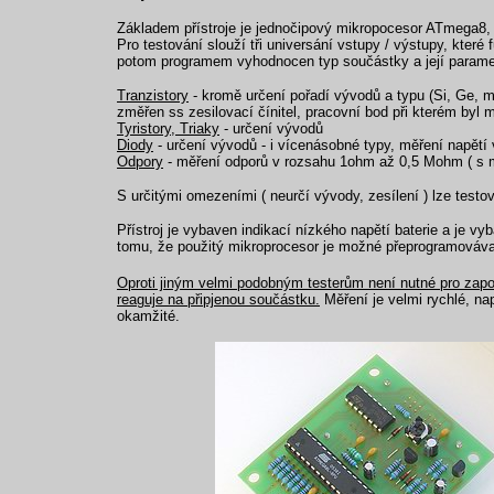
Základem přístroje je jednočipový mikropocesor ATmega8, 
Pro testování slouží tři universání vstupy / výstupy, kter
potom programem vyhodnocen typ součástky a její parame
Tranzistory
- kromě určení pořadí vývodů a typu (Si, Ge, mo
změřen ss zesilovací čínitel, pracovní bod při kterém byl 
Tyristory, Triaky
- určení vývodů
Diody
- určení vývodů - i vícenásobné typy, měření napětí
Odpory
- měření odporů v rozsahu 1ohm až 0,5 Mohm ( s m
S určitými omezeními ( neurčí vývody, zesílení ) lze testov
Přístroj je vybaven indikací nízkého napětí baterie a je 
tomu, že použitý mikroprocesor je možné přeprogramováva
Oproti jiným velmi podobným testerům není nutné pro započe
reaguje na připjenou součástku.
Měření je velmi rychlé, na
okamžité.