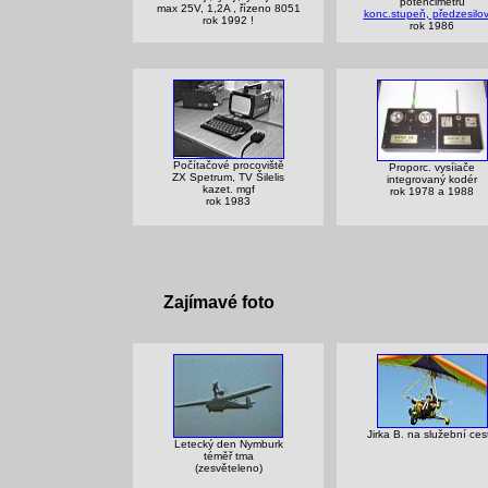
potencimetrů
max 25V, 1,2A , řízeno 8051
konc.stupeň
,
předzesilo
rok 1992 !
rok 1986
Počítačové procoviště
Proporc. vysíiače
ZX Spetrum, TV Šilelis
integrovaný
kodér
kazet. mgf
rok 1978 a 1988
rok 1983
Zajímavé foto
Jirka B. na služební ces
Letecký den Nymburk
téměř tma
(zesvěteleno)