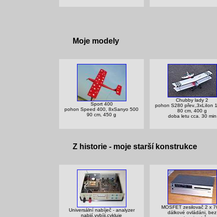
Moje modely
Chubby lady 2
Sport 400
pohon S280 přev.,3xLiIon 
pohon Speed 400, 8xSanyo 500
80 cm, 400 g
90 cm, 450 g
doba letu cca. 30 min
Z historie - moje starší konstrukce
MOSFET zesilovač 2 x 
Universální nabíječ - analyzer
dálkové ovládáni, bez
nabijí,vybíji,cykluje