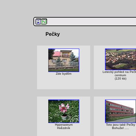
Pečky
Letecký pohled na Peč
Zde bydlím
centrum
(120 kb)
Hyperastrum
Toto jsou také Pečky
Hvězdník
Bohužel .....