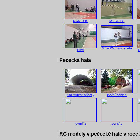
Průlet J.K.
Model J.K.
MZ a Warhawk v letu
Piloti
4
Pečecká hala
Konstrukce střechy
Boční pohled
Uvnitř 1
Uvnitř 2
RC modely v pečecké hale v roce