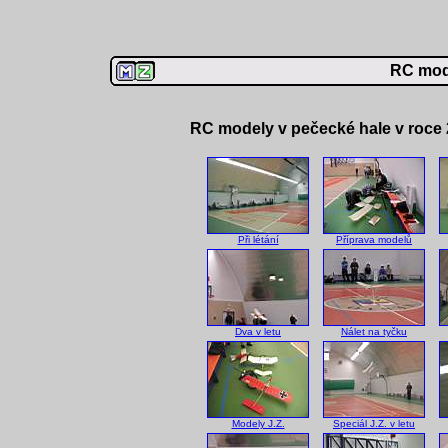
RC mod
RC modely v pečecké hale v roce
Při létání
Příprava modelů
Dva v letu
Nálet na tyčku
Modely J.Z.
Speciál J.Z. v letu