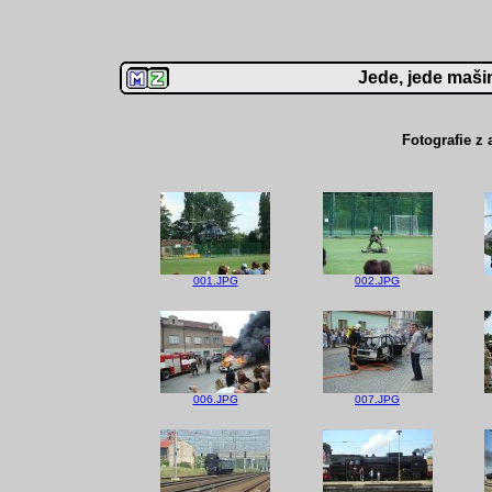
Jede, jede mašin
Fotografie z 
001.JPG
002.JPG
006.JPG
007.JPG