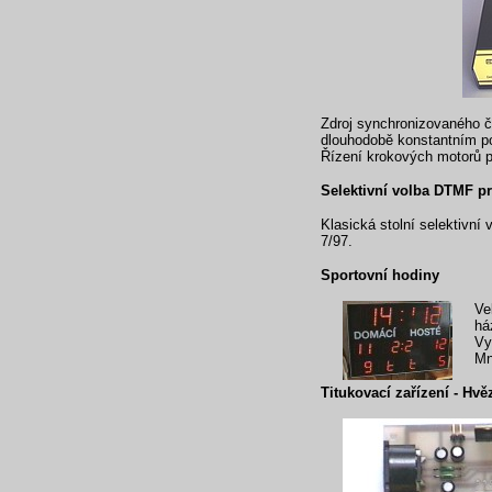
Zdroj synchronizovaného č
dlouhodobě konstantním po
Řízení krokových motorů p
Selektivní volba DTMF pr
Klasická stolní selektivní
7/97.
Sportovní hodiny
Ve
há
Vy
Mn
Titukovací zařízení - Hv