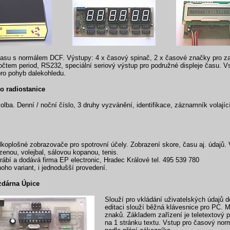
asu s normálem DCF. Výstupy: 4 x časový spinač, 2 x časové značky pro z
čtem period, RS232, speciální seriový výstup pro podružné displeje času. Vs
ro pohyb dalekohledu.
o radiostanice
 volba. Denní / noční číslo, 3 druhy vyzvánění, identifikace, záznamník volají
lkoplošné zobrazovače pro spotrovní účely. Zobrazení skore, času aj. údajů.
zenou, volejbal, sálovou kopanou, tenis.
rábí a dodává firma EP electronic, Hradec Králové tel. 495 539 780
oho variant, i jednodušší provedení.
ězdárna Úpice
Slouží pro vkládání uživatelských údajů 
editaci slouží běžná klávesnice pro PC. 
znaků. Základem zařízení je teletextový
na 1 stránku textu. Vstup pro časový norm