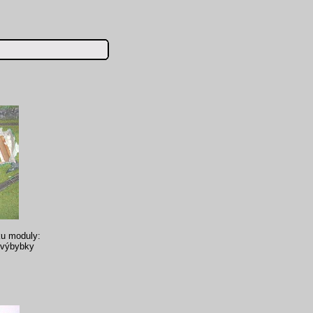
ku moduly:
o výbybky