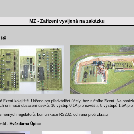
MZ - Zařízení vyvíjená na zakázku
iště
řízení kolejiště. Určeno pro předváděcí účely, bez ručního řízení. Na obráz
ých snímačů obsazení úseků, 16 výstup 0,1A pro návěští, 8 výstupů 1,5A pr
usměrných regulátorů, komunikace RS232, ochrana proti zkratu
mál - Hvězdárna Úpice