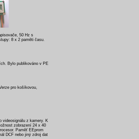
apisovače, 50 Hz s
tupy: 8 x 2 paměti času.
cích. Bylo publikováno v PE
 Verze pro košíkovou,
do videosignálu z kamery. K
Možnost zobrazení 24 x 40
 procesor. Paměť EEprom
ál DCF nebo jiný zdroj dat