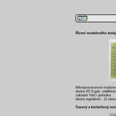
Řízení modelového kolej
Mikroprocesorové modulové 
deska I/O 8 galv. oddělen
základní řídící jednotka
deska regulátorů - 12 obo
Časový a kmitočtový nor