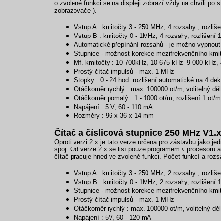
o zvolené funkci se na displeji zobrazí vždy na chvíli po
zobrazovače ).
Vstup A : kmitočty 3 - 250 MHz, 4 rozsahy , rozli
Vstup B : kmitočty 0 - 1MHz, 4 rozsahy, rozlišení 1
Automatické přepínání rozsahů - je možno vypnout 
Stupnice - možnost korekce mezifrekvenčního kmi
Mf. kmitočty : 10 700kHz, 10 675 kHz, 9 000 kHz,
Prostý čítač impulsů - max. 1 MHz
Stopky : 0 - 24 hod. rozlišení automatické na 4 de
Otáčkoměr rychlý : max. 100000 ot/m, volitelný dělit
Otáčkoměr pomalý : 1 - 1000 ot/m, rozlišení 1 ot/m
Napájení : 5 V, 60 - 110 mA
Rozměry : 96 x 36 x 14 mm
Čítač a číslicová stupnice 250 MHz V1.x
Oproti verzi 2.x je tato verze určena pro zástavbu jako je
spoj. Od verze 2.x se liší pouze programem v procesoru a
čítač pracuje hned ve zvolené funkci. Počet funkcí a roz
Vstup A : kmitočty 3 - 250 MHz, 2 rozsahy , rozliš
Vstup B : kmitočty 0 - 1MHz, 2 rozsahy, rozlišení 1
Stupnice - možnost korekce mezifrekvenčního kmi
Prostý čítač impulsů - max. 1 MHz
Otáčkoměr rychlý : max. 100000 ot/m, volitelný dělit
Napájení : 5V, 60 - 120 mA