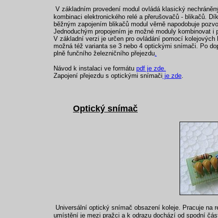
V základním provedení modul ovládá klasický nechráněný
kombinaci elektronického relé a přerušovačů - blikačů. Dí
běžným zapojením blikačů modul věrně napodobuje pozvol
Jednoduchým propojením je možné moduly kombinovat i pro
V základní verzi je určen pro ovládání pomocí kolejových 
možná též varianta se 3 nebo 4 optickými snímači. Po d
plně funčního železničního přejezdu
.
Návod k instalaci ve formátu
pdf je zde.
Zapojení přejezdu s optickými snímači
je zde
.
Optický snímač
Universální optický snímač obsazení koleje. Pracuje na r
umístění je mezi pražci a k odrazu dochází od spodní část