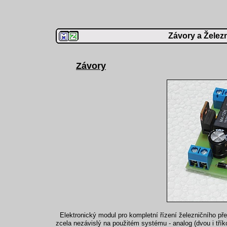
Závory a Železn
Závory
Elektronický modul pro kompletní řízení železničního př
zcela nezávislý na použitém systému - analog (dvou i třík