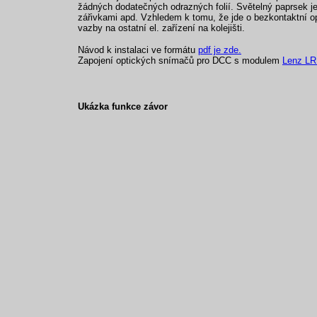
žádných dodatečných odrazných folií. Světelný paprsek j
zářivkami apd. Vzhledem k tomu, že jde o bezkontaktní opt
vazby na ostatní el. zařízení na kolejišti.
Návod k instalaci ve formátu
pdf je zde.
Zapojení optických snímačů pro DCC s modulem
Lenz LR
Ukázka funkce závor