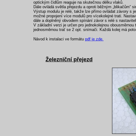
optickým čidlům reaguje na skutečnou délku vlaků.
Dále ovládá světla přejezdu a oproti běžným „blikačům“ s
Výstup modulu je relé, takže lze přímo ovládat závory s 
možné propojení více modulů pro vícekolejné trati. Nast
dále a doplněný obvodem spínání závor s relé s nastavit
V základní verzi je určen pro jednokolejnou obousměrnou 
jednosměrnou trať se 2 opt. snímači. Každá kolej má pot
Návod k instalaci ve formátu
pdf je zde.
Železniční přejezd